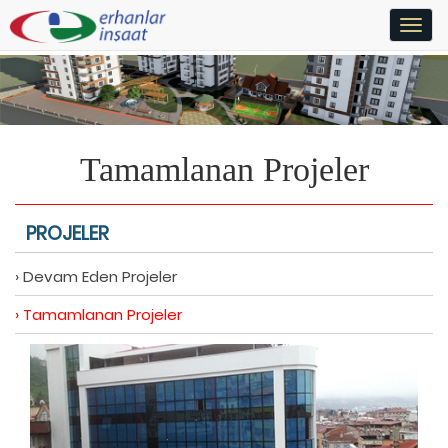
Togg
navi
Tamamlanan Projeler
PROJELER
›
Devam Eden Projeler
›
Tamamlanan Projeler